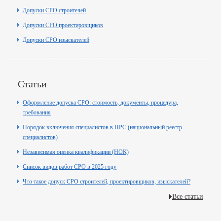
Допуски СРО строителей
Допуски СРО проектировщиков
Допуски СРО изыскателей
Статьи
Оформление допуска СРО: стоимость, документы, процедура,
требования
Порядок включения специалистов в НРС (национальный реестр
специалистов)
Независимая оценка квалификации (НОК)
Список видов работ СРО в 2025 году
Что такое допуск СРО строителей, проектировщиков, изыскателей?
Все статьи